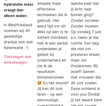
simpele maar
laatste keer dat
hydratatie meer
effectieve
jij écht naar
vraagt dan
technieken die ik
binnen ging?
alleen water.
gebruik. Het
Zonder oordeel.
In Westfriesland
werd tijd om dit
Zonder moeten.
noemen wij dit
alles op een rij te
Op zondag 7 juni
geweldige
zetten! Inmiddels
a.s. neem je die
drankje ook wel:
heb ik een aantal
ruimte. Een dag
Katerwater :-)
onderdelen al
die niet om
getest bij
presteren draait,
Toevoegen aan
ondernemers en
maar om
winkelwagen
zie ik de
thuiskomen. Bij
resultaten
jezelf! Samen
binnenstromen.
met vrouwen die
🤩 En het mooie?
dit ook voelen.
Jij kan dit ook
Deze ochtend is
leren – op een
voor jou! Omdat
eenvoudige,
jij het waard bent
overzichtelijke
om net zoveel