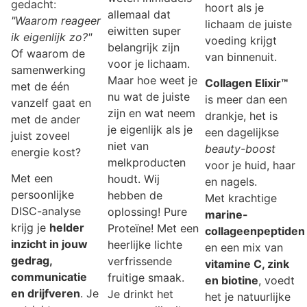
gedacht:
hoort als je
allemaal dat
"Waarom reageer
lichaam de juiste
eiwitten super
ik eigenlijk zo?"
voeding krijgt
belangrijk zijn
Of waarom de
van binnenuit.
voor je lichaam.
samenwerking
Maar hoe weet je
Collagen Elixir™
met de één
nu wat de juiste
is meer dan een
vanzelf gaat en
zijn en wat neem
drankje, het is
met de ander
je eigenlijk als je
een dagelijkse
juist zoveel
niet van
beauty-boost
energie kost?
melkproducten
voor je huid, haar
Met een
houdt. Wij
en nagels.
persoonlijke
hebben de
Met krachtige
DISC-analyse
oplossing! Pure
marine-
krijg je
helder
Proteïne! Met een
collageenpeptiden
inzicht in jouw
heerlijke lichte
en een mix van
gedrag,
verfrissende
vitamine C, zink
communicatie
fruitige smaak.
en biotine
, voedt
en drijfveren
. Je
Je drinkt het
het je natuurlijke