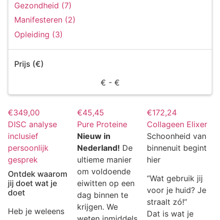
Gezondheid (7)
Manifesteren (2)
Opleiding (3)
Prijs (€)
€
- €
€
349,00
€
45,45
€
172,24
DISC analyse
Pure Proteine
Collageen Elixer
inclusief
Nieuw in
Schoonheid van
persoonlijk
Nederland!
De
binnenuit begint
gesprek
ultieme manier
hier
om voldoende
Ontdek waarom
“Wat gebruik jij
jij doet wat je
eiwitten op een
voor je huid? Je
doet
dag binnen te
straalt zó!”
krijgen. We
Heb je weleens
Dat is wat je
weten inmiddels