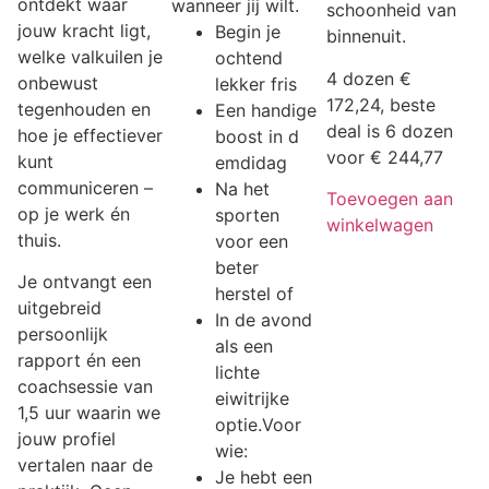
ontdekt waar
wanneer jij wilt.
schoonheid van
jouw kracht ligt,
Begin je
binnenuit.
welke valkuilen je
ochtend
4 dozen €
onbewust
lekker fris
172,24, beste
tegenhouden en
Een handige
deal is 6 dozen
hoe je effectiever
boost in d
voor € 244,77
kunt
emdidag
communiceren –
Na het
Toevoegen aan
op je werk én
sporten
winkelwagen
thuis.
voor een
beter
Je ontvangt een
herstel of
uitgebreid
In de avond
persoonlijk
als een
rapport én een
lichte
coachsessie van
eiwitrijke
1,5 uur waarin we
optie.Voor
jouw profiel
wie:
vertalen naar de
Je hebt een