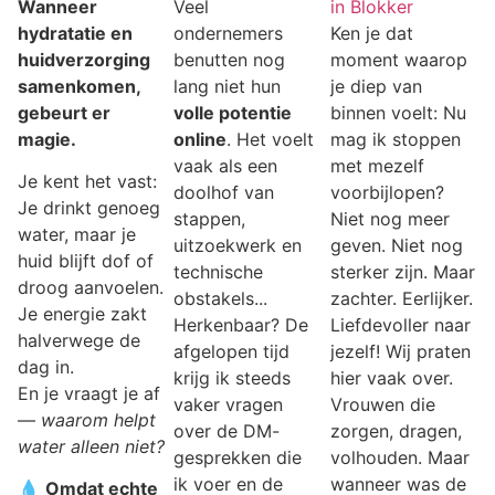
Wanneer
Veel
in Blokker
hydratatie en
ondernemers
Ken je dat
huidverzorging
benutten nog
moment waarop
samenkomen,
lang niet hun
je diep van
gebeurt er
volle potentie
binnen voelt: Nu
magie.
online
. Het voelt
mag ik stoppen
vaak als een
met mezelf
Je kent het vast:
doolhof van
voorbijlopen?
Je drinkt genoeg
stappen,
Niet nog meer
water, maar je
uitzoekwerk en
geven. Niet nog
huid blijft dof of
technische
sterker zijn. Maar
droog aanvoelen.
obstakels...
zachter. Eerlijker.
Je energie zakt
Herkenbaar? De
Liefdevoller naar
halverwege de
afgelopen tijd
jezelf! Wij praten
dag in.
krijg ik steeds
hier vaak over.
En je vraagt je af
vaker vragen
Vrouwen die
—
waarom helpt
over de DM-
zorgen, dragen,
water alleen niet?
gesprekken die
volhouden. Maar
ik voer en de
wanneer was de
💧
Omdat echte