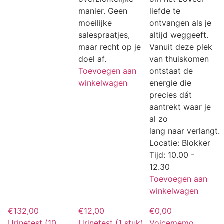
manier. Geen
liefde te
moeilijke
ontvangen als je
salespraatjes,
altijd weggeeft.
maar recht op je
Vanuit deze plek
doel af.
van thuiskomen
Toevoegen aan
ontstaat de
winkelwagen
energie die
precies dát
aantrekt waar je
al zo
lang naar verlangt.
Locatie: Blokker
Tijd: 10.00 -
12.30
Toevoegen aan
winkelwagen
€
132,00
€
12,00
€
0,00
Urinetest (10
Urinetest (1 stuk)
Voicememo