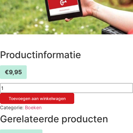
Productinformatie
€
9,95
E-
book
In
Toevoegen aan winkelwagen
10
Stappen
Categorie:
Boeken
van
Stiekem
Gerelateerde producten
Dromen
naar
Echt
Doen