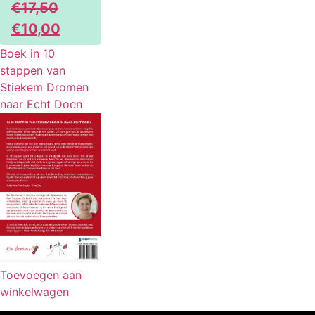
€
17,50
aantal
Oorspronkelijke
Huidige
€
10,00
prijs
prijs
Boek in 10
was:
is:
stappen van
Stiekem Dromen
€17,50.
€10,00.
naar Echt Doen
Toevoegen aan
winkelwagen