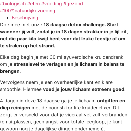
#biologisch #eten #voeding #gezond
#100%natuurlijkevoeding
Beschrijving
Doe mee met onze
18 daagse detox challenge. Start
wanneer jij wilt, zodat je in 18 dagen strakker in je lijf zit,
net die paar kilo kwijt bent voor dat leuke feestje of om
te stralen op het strand.
Elke dag begin je met 30 ml ayuverdische kruidendrank
om je
stresslevel te verlagen en je lichaam in balans te
brengen
.
Vervolgens neem je een overheerlijke kant en klare
smoothie. Hiermee
voed je jouw lichaam extreem goed
.
4 dagen in deze 18 daagse ga je je lichaam
ontgiften en
diep reinigen
met de nourish for life kruidenelixer. Dit
zorgt er versneld voor dat je viceraal vet zult verbranden
(en uitplassen, geen angst voor totale leegloop, je kunt
gewoon nog je dagelijkse dingen ondernemen).