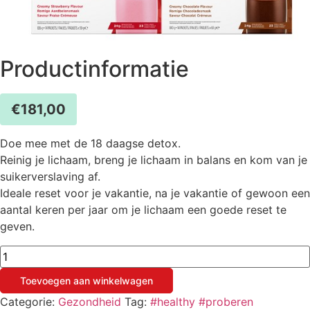
Productinformatie
€
181,00
Doe mee met de 18 daagse detox.
Reinig je lichaam, breng je lichaam in balans en kom van je
suikerverslaving af.
Ideale reset voor je vakantie, na je vakantie of gewoon een
aantal keren per jaar om je lichaam een goede reset te
geven.
18
daagse
detox
Toevoegen aan winkelwagen
aantal
Categorie:
Gezondheid
Tag:
#healthy #proberen