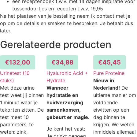
een receptenboek t.w.v. met 14 dagen inspiratie voor
tussendoortjes en recepten t.w.v. 19,95
Na het plaatsen van je bestelling neem ik contact met je
op om de details en smaken te bespreken. Je betaalt dus
later.
Gerelateerde producten
€
132,00
€
34,88
€
45,45
Urinetest (10
Hyaluronic Acid +
Pure Proteine
stuks)
Hydrate
Nieuw in
Met deze urine
Wanneer
Nederland!
De
test weet jij binnen
hydratatie en
ultieme manier om
1 minuut waar je
huidverzorging
voldoende
tekorten zitten. De
samenkomen,
eiwitten op een
test meet 10
gebeurt er magie.
dag binnen te
parameters, te
krijgen. We weten
Je kent het vast:
weten: zink,
inmiddels allemaal
Je drinkt genoeg