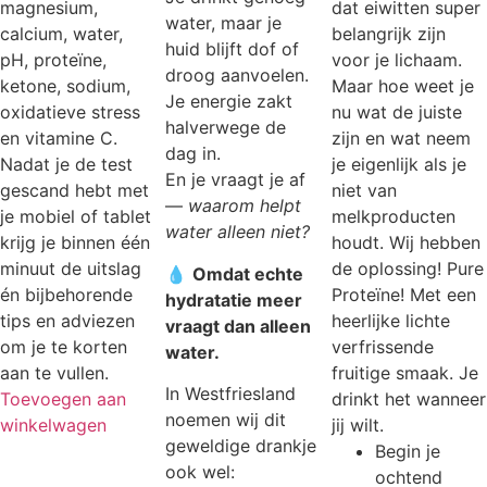
magnesium,
dat eiwitten super
water, maar je
calcium, water,
belangrijk zijn
huid blijft dof of
pH, proteïne,
voor je lichaam.
droog aanvoelen.
ketone, sodium,
Maar hoe weet je
Je energie zakt
oxidatieve stress
nu wat de juiste
halverwege de
en vitamine C.
zijn en wat neem
dag in.
Nadat je de test
je eigenlijk als je
En je vraagt je af
gescand hebt met
niet van
—
waarom helpt
je mobiel of tablet
melkproducten
water alleen niet?
krijg je binnen één
houdt. Wij hebben
minuut de uitslag
de oplossing! Pure
💧
Omdat echte
én bijbehorende
Proteïne! Met een
hydratatie meer
tips en adviezen
heerlijke lichte
vraagt dan alleen
om je te korten
verfrissende
water.
aan te vullen.
fruitige smaak. Je
In Westfriesland
Toevoegen aan
drinkt het wanneer
noemen wij dit
winkelwagen
jij wilt.
geweldige drankje
Begin je
ook wel:
ochtend