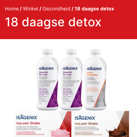
Home
/
Winkel
/
Gezondheid
/ 18 daagse detox
18 daagse detox