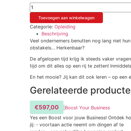
Van
DM
naar
Toevoegen aan winkelwagen
Deals
aantal
Categorie:
Opleiding
Beschrijving
Veel ondernemers benutten nog lang niet hun 
obstakels… Herkenbaar?
De afgelopen tijd krijg ik steeds vaker vrag
tijd om dit alles op een rij te zetten! Inmidd
En het mooie? Jij kan dit ook leren – op een e
Gerelateerde product
€
597,00
Boost Your Business
Yes een Boost voor jouw Business! Ontdek h
jij: - voortaan actie neemt om dingen af te