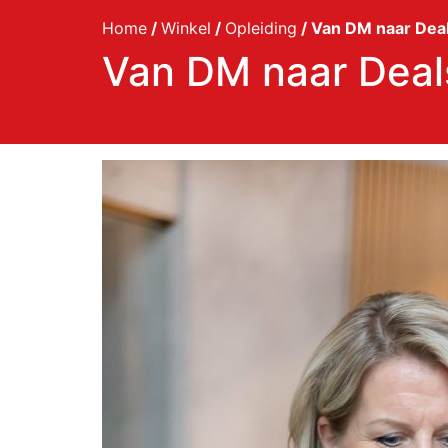
Home
/
Winkel
/
Opleiding
/ Van DM naar Dea
Van DM naar Deal