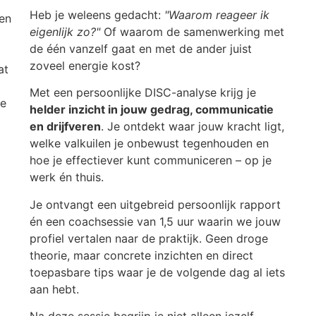
Heb je weleens gedacht:
"Waarom reageer ik
gen
eigenlijk zo?"
Of waarom de samenwerking met
de één vanzelf gaat en met de ander juist
zoveel energie kost?
at
g
Met een persoonlijke DISC-analyse krijg je
je
helder inzicht in jouw gedrag, communicatie
en drijfveren
. Je ontdekt waar jouw kracht ligt,
welke valkuilen je onbewust tegenhouden en
hoe je effectiever kunt communiceren – op je
werk én thuis.
Je ontvangt een uitgebreid persoonlijk rapport
én een coachsessie van 1,5 uur waarin we jouw
profiel vertalen naar de praktijk. Geen droge
theorie, maar concrete inzichten en direct
toepasbare tips waar je de volgende dag al iets
aan hebt.
Na deze sessie begrijp je niet alleen jezelf