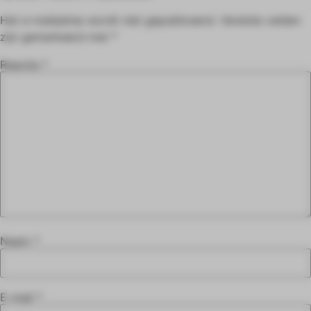
Het e-mailadres wordt niet gepubliceerd.
Vereiste velden
zijn gemarkeerd met
*
Reactie
*
Naam
*
E-mail
*