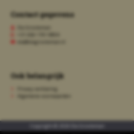
Contact gegevens
Ela Grooteman
+31 (0)6 1761 8804
ela@elagrooteman.nl
Ook belangrijk
Privacy verklaring
Algemene voorwaarden
Copyright © 2026 Ela Grooteman