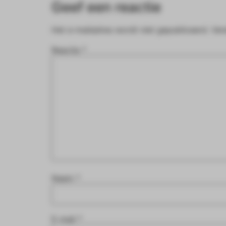
Geef een reactie
Het e-mailadres wordt niet gepubliceerd.
Ver
Reactie
*
Naam
*
E-mail
*