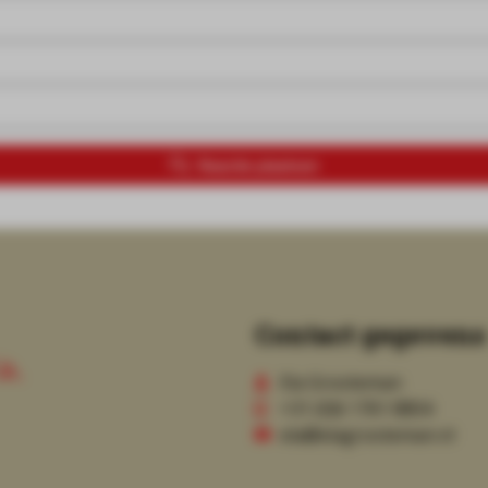
Reactie plaatsen
Contact gegevens
Ela Grooteman
+31 (0)6 1761 8804
ela@elagrooteman.nl